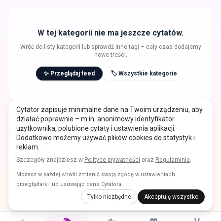
W tej kategorii nie ma jeszcze cytatów.
Wróć do listy kategorii lub sprawdź inne tagi – cały czas dodajemy
nowe treści.
✨ Przeglądaj feed
🏷️ Wszystkie kategorie
Cytator zapisuje minimalne dane na Twoim urządzeniu, aby
działać poprawnie – m.in. anonimowy identyfikator
użytkownika, polubione cytaty i ustawienia aplikacji.
Cytator.pl
Dodatkowo możemy używać plików cookies do statystyk i
Najlepsze cytaty w jednym miejscu. Twórz grafiki, udostępniaj i inspiruj
reklam.
społeczność.
Polityka prywatności
O Cytatorze
Regulamin
Szczegóły znajdziesz w
Polityce prywatności
oraz
Regulaminie
.
Możesz w każdej chwili zmienić swoją zgodę w ustawieniach
© 2026 Cytator. Wszystkie prawa zastrzeżone.
Masz pomysł na nową funkcję? Napisz do nas na
cytator.pl@gmail.com
przeglądarki lub usuwając dane Cytatora.
Tylko niezbędne
Akceptuję wszystko