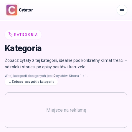
Cytator
Men
✨
Start
🏷️
KATEGORIA
📚
Kategorie
tu jesteś
Kategoria
✍️
Stwórz
Zobacz cytaty z tej kategorii, idealne pod konkretny klimat treści –
💖
Ulubione
od rolek i stories, po opisy postów i karuzele.
W tej kategorii dostępnych jest
🏅
0
cytatów. Strona
1
z
1
.
Top
←
Zobacz wszystkie kategorie
Miejsce na reklamę