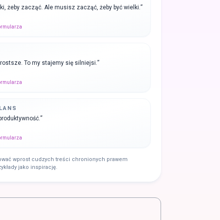
ki, żeby zacząć. Ale musisz zacząć, żeby być wielki.
”
formularza
prostsze. To my stajemy się silniejsi.
”
formularza
ALANS
produktywność.
”
formularza
iować wprost cudzych treści chronionych prawem
zykłady jako inspirację.