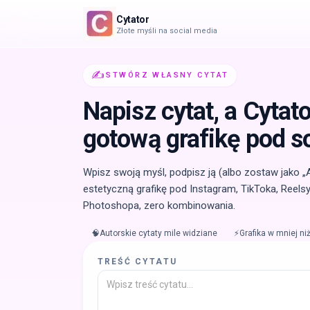
Cytator
Złote myśli na social media
✍️
STWÓRZ WŁASNY CYTAT
Napisz cytat, a Cytat
gotową grafikę pod s
Wpisz swoją myśl, podpisz ją (albo zostaw jako „
estetyczną grafikę pod Instagram, TikToka, Reelsy
Photoshopa, zero kombinowania.
🧠
Autorskie cytaty mile widziane
⚡
Grafika w mniej ni
TREŚĆ CYTATU