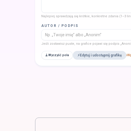
Najlepiej sprawdzają się krótkie, konkretne zdania (1–3 lin
AUTOR / PODPIS
Jeśli zostawisz puste, na grafice pojawi się podpis „Anon
🧹
Wyczyść pola
⚡
Edytuj i udostępnij grafikę
ℹ️
Wp