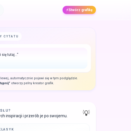
⚡️
Stwórz grafikę
Y CYTATU
 się tutaj…
”
 lewej, automatycznie pojawi się w tym podglądzie.
tępnij”
otworzy pełny kreator grafik.
SŁU?
💡
h inspiracji i przerób je po swojemu.
KLASYK