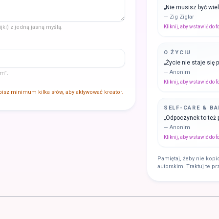
„
Nie musisz być wiel
—
Zig Ziglar
ijki) z jedną jasną myślą.
Kliknij, aby wstawić do 
O ŻYCIU
„
Życie nie staje się 
—
Anonim
im”.
Kliknij, aby wstawić do 
isz minimum kilka słów, aby aktywować kreator.
SELF-CARE & B
„
Odpoczynek to też 
—
Anonim
Kliknij, aby wstawić do 
Pamiętaj, żeby nie kop
autorskim. Traktuj te pr