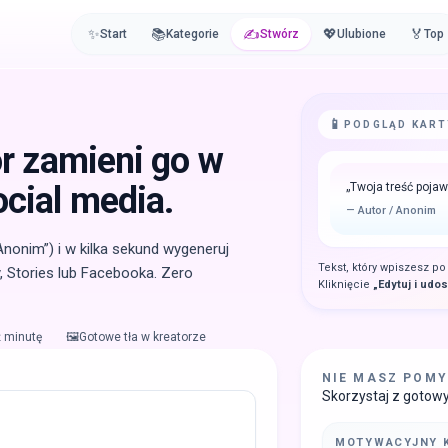
✨
📚
✍️
💖
🏅
Start
Kategorie
Stwórz
Ulubione
Top
📱
PODGLĄD KART
or zamieni go w
ocial media.
„
Twoja treść pojawi
—
Autor / Anonim
Anonim”) i w kilka sekund wygeneruj
Tekst, który wpiszesz po
, Stories lub Facebooka. Zero
Kliknięcie
„Edytuj i udos
ż minutę
🖼️
Gotowe tła w kreatorze
NIE MASZ POMY
Skorzystaj z gotowyc
MOTYWACYJNY 